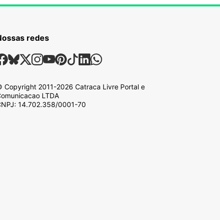
Nossas redes
ossas Redes Sociais
Facebook
Bsky
X
Instagram
Youtube
Pinterest
Tiktok
Linkedin
Whatsapp
 Copyright
2011-2026
Catraca Livre Portal e
omunicacao LTDA
NPJ: 14.702.358/0001-70