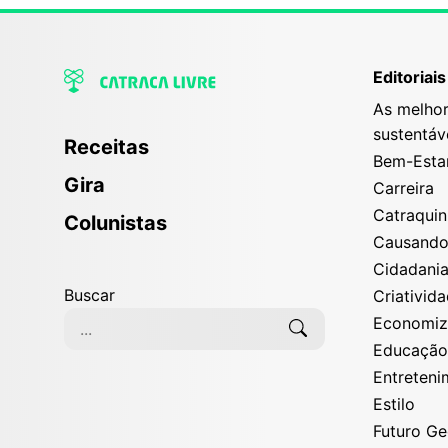
Editoriais
As melhor
sustentáv
Receitas
Bem-Esta
Gira
Carreira
Catraqui
Colunistas
Causand
Cidadani
Buscar
Criativid
Economi
Educaçã
Entreten
Estilo
Futuro G