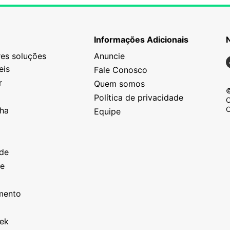
Informações Adicionais
es soluções
Anuncie
N
eis
Fale Conosco
r
Quem somos
©
Política de privacidade
C
C
nha
Equipe
o
a
ade
ze
o
imento
eek