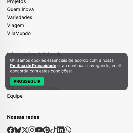
Projetos
Quem Inova
Variedades
Viagem
VilaMundo
Informações Adicionais
Utilizamos cookies essenciais de acordo com a nossa
Política de Privacidade e Cookies
Anuncie
Política de Privacidade
e, ao continuar navegando, você
concorda com estas condições:
Fale Conosco
Quem somos
PROSSEGUIR
Política de privacidade
Equipe
Nossas redes
Nossas Redes Sociais
Facebook
Bsky
X
Instagram
Youtube
Pinterest
Tiktok
Linkedin
Whatsapp