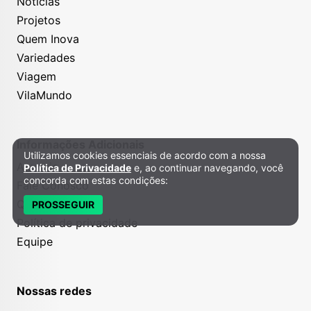
Notícias
Projetos
Quem Inova
Variedades
Viagem
VilaMundo
Informações Adicionais
Utilizamos cookies essenciais de acordo com a nossa
Política de Privacidade e Cookies
Anuncie
Política de Privacidade
e, ao continuar navegando, você
concorda com estas condições:
Fale Conosco
Quem somos
PROSSEGUIR
Política de privacidade
Equipe
Nossas redes