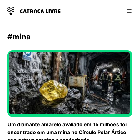
Abri
#mina
Um diamante amarelo avaliado em 15 milhões foi
encontrado em uma mina no Círculo Polar Ártico
que estava prestes a ser fechada