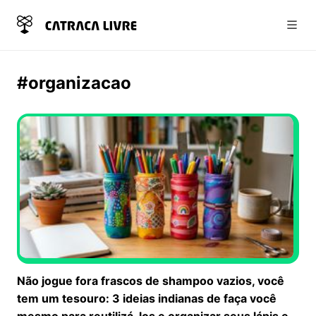
Abri
#organizacao
Não jogue fora frascos de shampoo vazios, você
tem um tesouro: 3 ideias indianas de faça você
mesmo para reutilizá-los e organizar seus lápis e