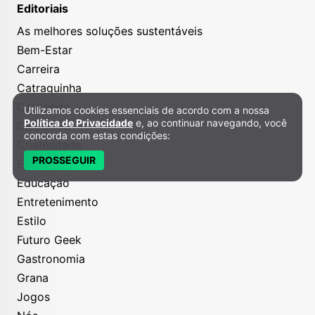
Editoriais
As melhores soluções sustentáveis
Bem-Estar
Carreira
Catraquinha
Causando
Utilizamos cookies essenciais de acordo com a nossa
Política de Privacidade e Cookies
Política de Privacidade
e, ao continuar navegando, você
Cidadania
concorda com estas condições:
Criatividade
PROSSEGUIR
Economize
Educação
Entretenimento
Estilo
Futuro Geek
Gastronomia
Grana
Jogos