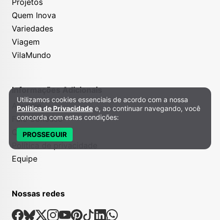
Projetos
Quem Inova
Variedades
Viagem
VilaMundo
Informações Adicionais
Utilizamos cookies essenciais de acordo com a nossa
Política de Privacidade e Cookies
Anuncie
Política de Privacidade
e, ao continuar navegando, você
concorda com estas condições:
Fale Conosco
Quem somos
PROSSEGUIR
Política de privacidade
Equipe
Nossas redes
Nossas Redes Sociais
Facebook
Bsky
X
Instagram
Youtube
Pinterest
Tiktok
Linkedin
Whatsapp