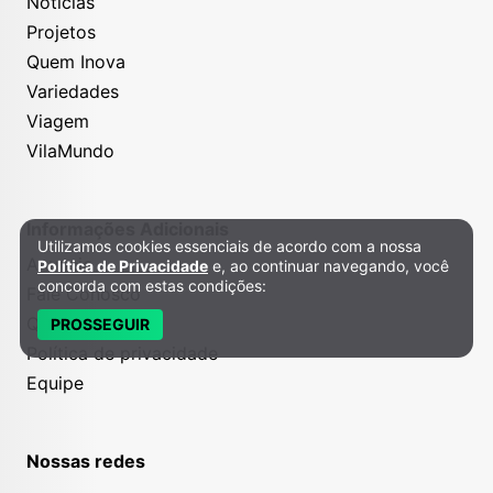
Notícias
Projetos
Quem Inova
Variedades
Viagem
VilaMundo
Informações Adicionais
Utilizamos cookies essenciais de acordo com a nossa
Política de Privacidade e Cookies
Anuncie
Política de Privacidade
e, ao continuar navegando, você
concorda com estas condições:
Fale Conosco
Quem somos
PROSSEGUIR
Política de privacidade
Equipe
Nossas redes