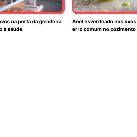
vos na porta da geladeira
Anel esverdeado nos ovos 
o à saúde
erro comum no cozimento
tura caseira com ovo e
Notou um anel verde nos 
rou febre entre os cabelos
cozidos? Veja o que isso si
is conteúdos para carregar