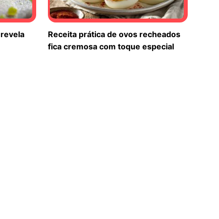
revela
Receita prática de ovos recheados
fica cremosa com toque especial
seus ovos
Receita prática de ovos recheados
gnifica
surpreende com textura aerada e
sabor equilibrado