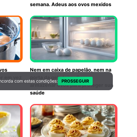
semana. Adeus aos ovos mexidos
vos
Nem em caixa de papelão, nem na
or em vez
porta da geladeira: Como
ncorda com estas condições:
PROSSEGUIR
armazenar ovos para proteger sua
saúde