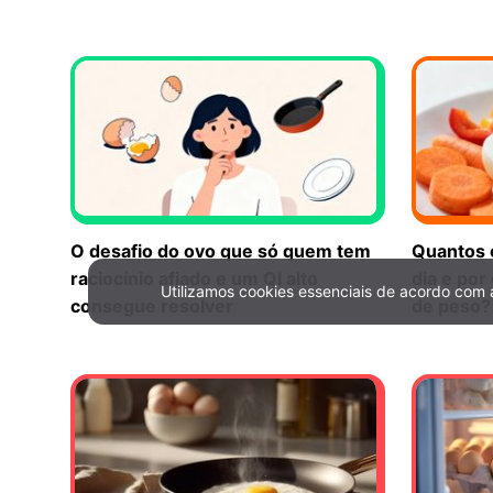
O desafio do ovo que só quem tem
Quantos 
raciocínio afiado e um QI alto
dia e por
Utilizamos cookies essenciais de acordo com
Política de Privacidade e Cookies
consegue resolver
de peso?