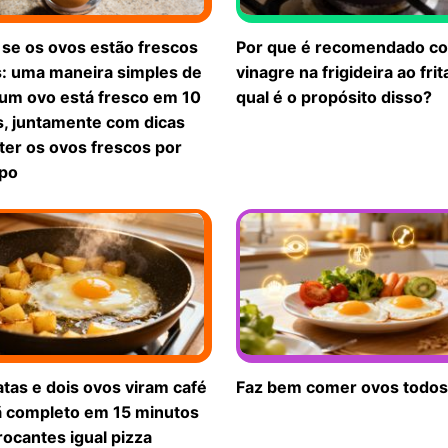
 se os ovos estão frescos
Por que é recomendado co
s: uma maneira simples de
vinagre na frigideira ao frit
 um ovo está fresco em 10
qual é o propósito disso?
, juntamente com dicas
ter os ovos frescos por
po
tas e dois ovos viram café
Faz bem comer ovos todos
 completo em 15 minutos
rocantes igual pizza