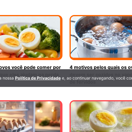
ovos você pode comer por
4 motivos pelos quais os o
 que eles ajudam na perda
devem ser cozidos no vap
 a nossa
Política de Privacidade
e, ao continuar navegando, você co
de fervidos