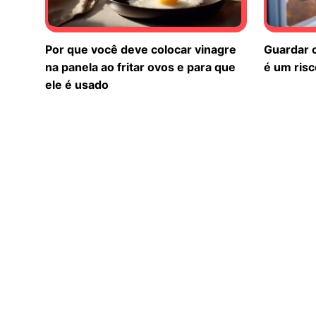
Por que você deve colocar vinagre
Guardar o
na panela ao fritar ovos e para que
é um risc
ele é usado
Leia ovos como um especialista sem
Essa mis
quebrá-los
azeite vi
secos
Não há ma
Opa!
Chegamos aos últimos conteúdos!