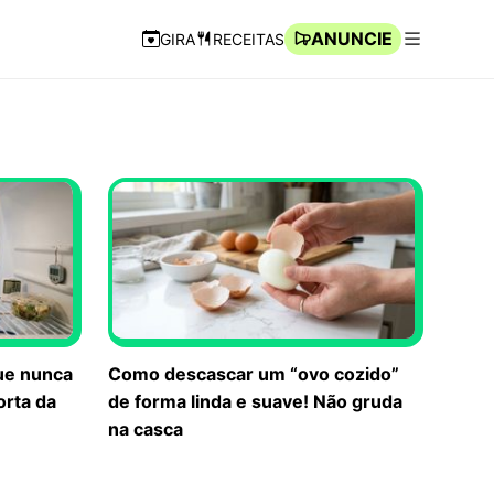
ANUNCIE
GIRA
RECEITAS
Navegação Rápida
Abrir men
ue nunca
Como descascar um “ovo cozido”
orta da
de forma linda e suave! Não gruda
na casca