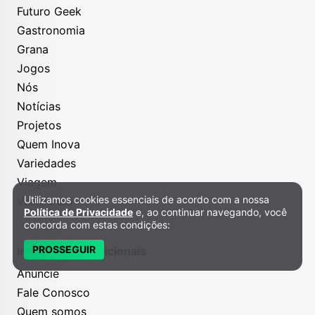
Futuro Geek
Gastronomia
Grana
Jogos
Nós
Notícias
Projetos
Quem Inova
Variedades
Viagem
Utilizamos cookies essenciais de acordo com a nossa
VilaMundo
Política de Privacidade e Cookies
Política de Privacidade
e, ao continuar navegando, você
concorda com estas condições:
PROSSEGUIR
Informações Adicionais
Anuncie
Fale Conosco
Quem somos