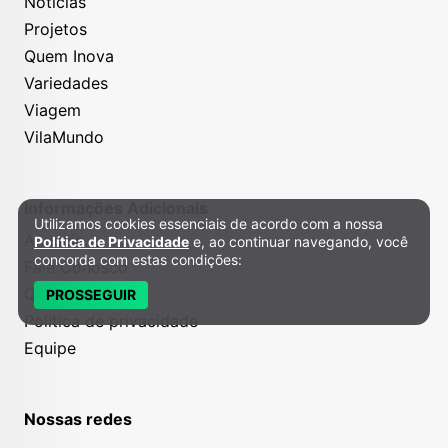
Notícias
Projetos
Quem Inova
Variedades
Viagem
VilaMundo
Informações Adicionais
Utilizamos cookies essenciais de acordo com a nossa
Política de Privacidade e Cookies
Anuncie
Política de Privacidade
e, ao continuar navegando, você
concorda com estas condições:
Fale Conosco
Quem somos
PROSSEGUIR
Política de privacidade
Equipe
Nossas redes