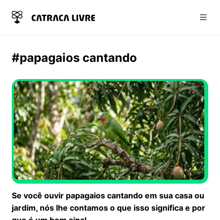
Abri
#papagaios cantando
Se você ouvir papagaios cantando em sua casa ou
jardim, nós lhe contamos o que isso significa e por
que é um bom sinal