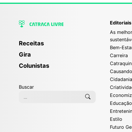
Editoriais
As melhor
sustentáv
Receitas
Bem-Esta
Gira
Carreira
Catraqui
Colunistas
Causand
Cidadani
Buscar
Criativid
Economi
Educaçã
Entreten
Estilo
Futuro G