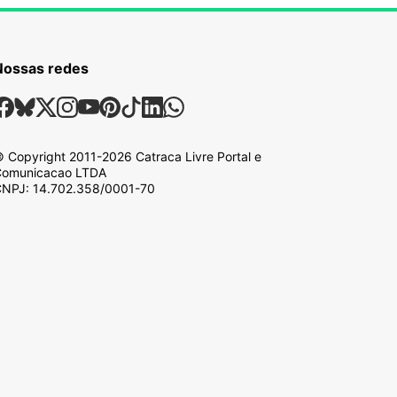
Nossas redes
ossas Redes Sociais
Facebook
Bsky
X
Instagram
Youtube
Pinterest
Tiktok
Linkedin
Whatsapp
 Copyright
2011-2026
Catraca Livre Portal e
omunicacao LTDA
NPJ: 14.702.358/0001-70