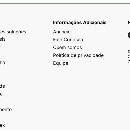
Informações Adicionais
es soluções
Anuncie
N
eis
Fale Conosco
r
Quem somos
©
Política de privacidade
C
C
nha
Equipe
o
a
ade
ze
o
imento
eek