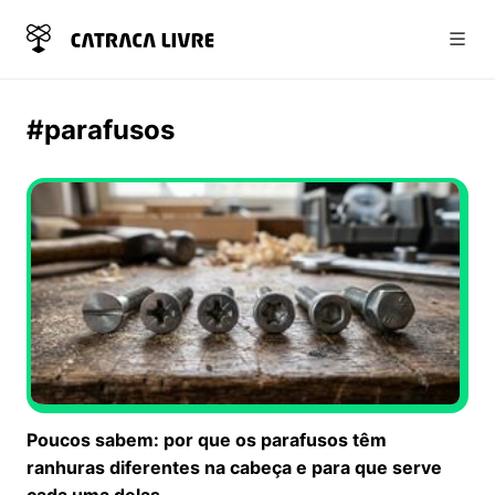
Abri
#parafusos
Poucos sabem: por que os parafusos têm
ranhuras diferentes na cabeça e para que serve
cada uma delas