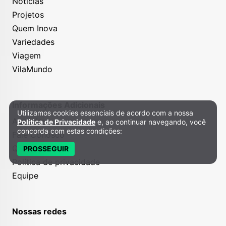
Notícias
Projetos
Quem Inova
Variedades
Viagem
VilaMundo
Informações Adicionais
Utilizamos cookies essenciais de acordo com a nossa
Política de Privacidade e Cookies
Anuncie
Política de Privacidade
e, ao continuar navegando, você
concorda com estas condições:
Fale Conosco
Quem somos
PROSSEGUIR
Política de privacidade
Equipe
Nossas redes