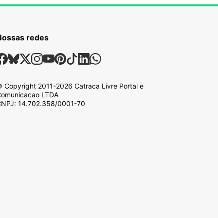
Nossas redes
ossas Redes Sociais
Facebook
Bsky
X
Instagram
Youtube
Pinterest
Tiktok
Linkedin
Whatsapp
 Copyright
2011-2026
Catraca Livre Portal e
omunicacao LTDA
NPJ: 14.702.358/0001-70