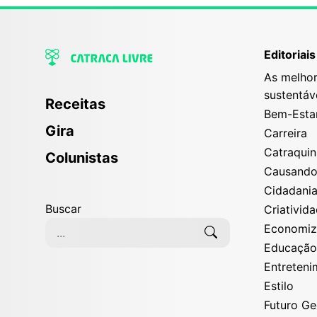
Editoriais
As melhor
sustentáv
Receitas
Bem-Esta
Gira
Carreira
Catraqui
Colunistas
Causand
Cidadani
Buscar
Criativid
Economi
Educaçã
Entreten
Estilo
Futuro G