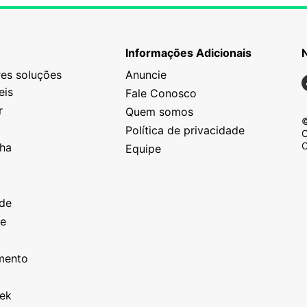
Informações Adicionais
es soluções
Anuncie
N
eis
Fale Conosco
r
Quem somos
©
Política de privacidade
C
C
nha
Equipe
o
a
ade
ze
o
imento
eek