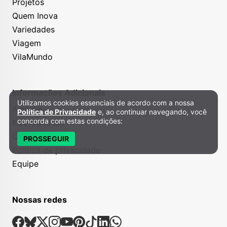
Projetos
Quem Inova
Variedades
Viagem
VilaMundo
Informações Adicionais
Utilizamos cookies essenciais de acordo com a nossa
Política de Privacidade e Cookies
Anuncie
Política de Privacidade
e, ao continuar navegando, você
concorda com estas condições:
Fale Conosco
Quem somos
PROSSEGUIR
Política de privacidade
Equipe
Nossas redes
Nossas Redes Sociais
Facebook
Bsky
X
Instagram
Youtube
Pinterest
Tiktok
Linkedin
Whatsapp