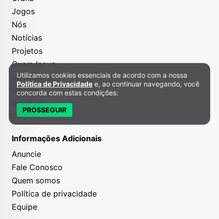
Jogos
Nós
Notícias
Projetos
Quem Inova
Utilizamos cookies essenciais de acordo com a nossa
Variedades
Política de Privacidade e Cookies
Política de Privacidade
e, ao continuar navegando, você
Viagem
concorda com estas condições:
VilaMundo
PROSSEGUIR
Informações Adicionais
Anuncie
Fale Conosco
Quem somos
Política de privacidade
Equipe