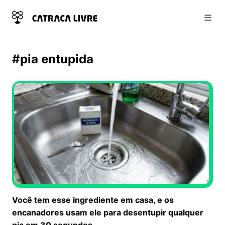
Abri
#pia entupida
Você tem esse ingrediente em casa, e os
encanadores usam ele para desentupir qualquer
pia em 30 segundos