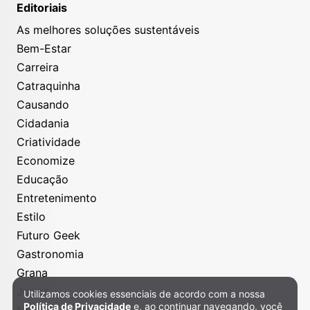
Editoriais
As melhores soluções sustentáveis
Bem-Estar
Carreira
Catraquinha
Causando
Cidadania
Criatividade
Economize
Educação
Entretenimento
Estilo
Futuro Geek
Gastronomia
Grana
Jogos
Utilizamos cookies essenciais de acordo com a nossa
Política de Privacidade e Cookies
Política de Privacidade
e, ao continuar navegando, você
Nós