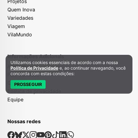
Projetos
Quem Inova
Variedades
Viagem
VilaMundo
Informações Adicionais
Utilizamos cookies essenciais de acordo com a nossa
Política de Privacidade e Cookies
Anuncie
Política de Privacidade
e, ao continuar navegando, você
concorda com estas condições:
Fale Conosco
Quem somos
PROSSEGUIR
Política de privacidade
Equipe
Nossas redes
Nossas Redes Sociais
Facebook
Bsky
X
Instagram
Youtube
Pinterest
Tiktok
Linkedin
Whatsapp