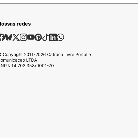
Nossas redes
ossas Redes Sociais
Facebook
Bsky
X
Instagram
Youtube
Pinterest
Tiktok
Linkedin
Whatsapp
 Copyright
2011-2026
Catraca Livre Portal e
omunicacao LTDA
NPJ: 14.702.358/0001-70