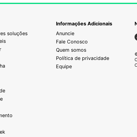
Informações Adicionais
es soluções
Anuncie
N
eis
Fale Conosco
r
Quem somos
©
Política de privacidade
C
C
nha
Equipe
o
a
ade
ze
o
imento
eek