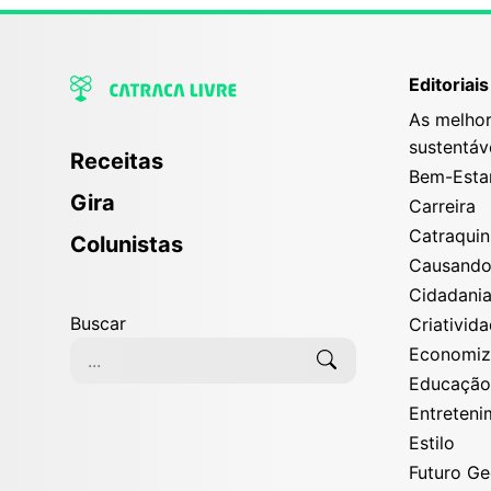
Editoriais
As melhor
sustentáv
Receitas
Bem-Esta
Gira
Carreira
Catraqui
Colunistas
Causand
Cidadani
Buscar
Criativid
Economi
Educaçã
Entreten
Estilo
Futuro G