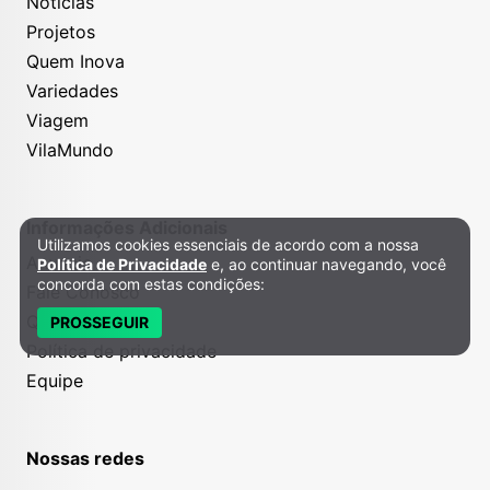
Notícias
Projetos
Quem Inova
Variedades
Viagem
VilaMundo
Informações Adicionais
Utilizamos cookies essenciais de acordo com a nossa
Política de Privacidade e Cookies
Anuncie
Política de Privacidade
e, ao continuar navegando, você
concorda com estas condições:
Fale Conosco
Quem somos
PROSSEGUIR
Política de privacidade
Equipe
Nossas redes