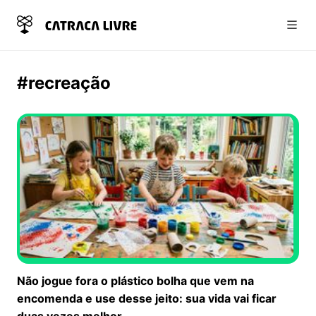
Abri
#recreação
Não jogue fora o plástico bolha que vem na
encomenda e use desse jeito: sua vida vai ficar
duas vezes melhor