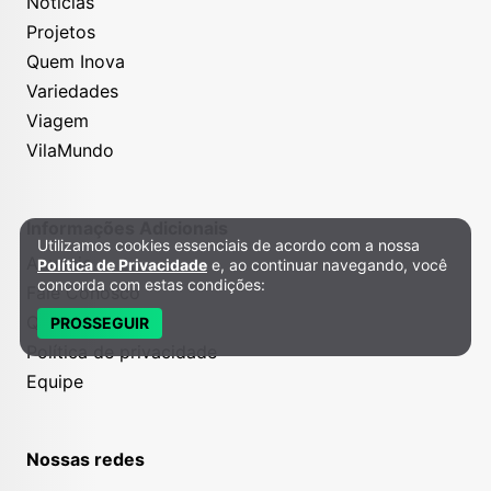
Notícias
Projetos
Quem Inova
Variedades
Viagem
VilaMundo
Informações Adicionais
Utilizamos cookies essenciais de acordo com a nossa
Política de Privacidade e Cookies
Anuncie
Política de Privacidade
e, ao continuar navegando, você
concorda com estas condições:
Fale Conosco
Quem somos
PROSSEGUIR
Política de privacidade
Equipe
Nossas redes