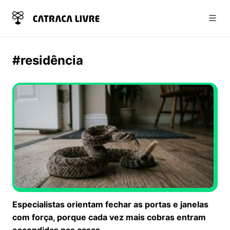
Abri
#residência
Especialistas orientam fechar as portas e janelas
com força, porque cada vez mais cobras entram
escondidas nas casas