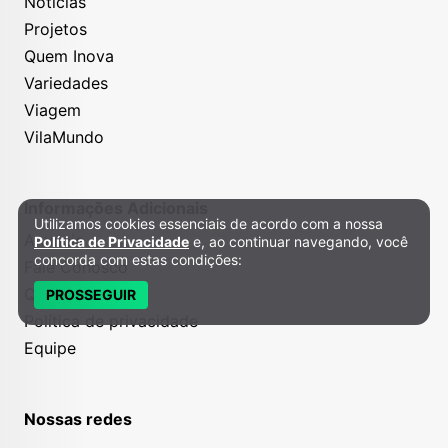
Notícias
Projetos
Quem Inova
Variedades
Viagem
VilaMundo
Informações Adicionais
Utilizamos cookies essenciais de acordo com a nossa
Política de Privacidade e Cookies
Anuncie
Política de Privacidade
e, ao continuar navegando, você
concorda com estas condições:
Fale Conosco
Quem somos
PROSSEGUIR
Política de privacidade
Equipe
Nossas redes