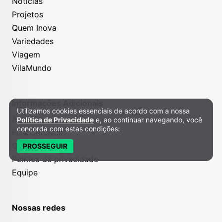
Notícias
Projetos
Quem Inova
Variedades
Viagem
VilaMundo
Informações Adicionais
Utilizamos cookies essenciais de acordo com a nossa
Política de Privacidade e Cookies
Anuncie
Política de Privacidade
e, ao continuar navegando, você
concorda com estas condições:
Fale Conosco
Quem somos
PROSSEGUIR
Política de privacidade
Equipe
Nossas redes