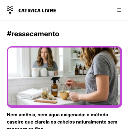
Abri
#ressecamento
Nem amônia, nem água oxigenada: o método
caseiro que clareia os cabelos naturalmente sem
ressecar os fios