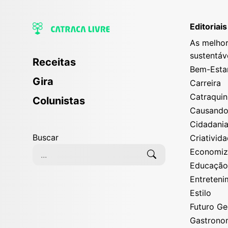
Editoriais
As melhor
sustentáv
Receitas
Bem-Esta
Gira
Carreira
Catraqui
Colunistas
Causand
Cidadani
Buscar
Criativid
Economi
Educaçã
Entreten
Estilo
Futuro G
Gastrono