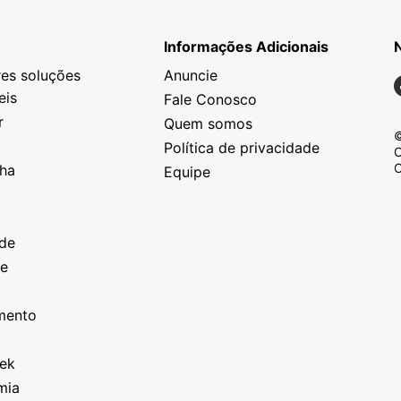
Informações Adicionais
es soluções
Anuncie
N
eis
Fale Conosco
r
Quem somos
©
Política de privacidade
C
C
nha
Equipe
o
a
ade
ze
o
imento
eek
mia