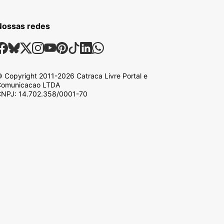
Nossas redes
ossas Redes Sociais
Facebook
Bsky
X
Instagram
Youtube
Pinterest
Tiktok
Linkedin
Whatsapp
 Copyright
2011-2026
Catraca Livre Portal e
omunicacao LTDA
NPJ: 14.702.358/0001-70