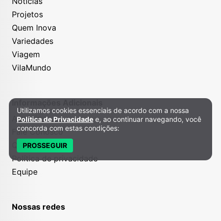
Notícias
Projetos
Quem Inova
Variedades
Viagem
VilaMundo
Informações Adicionais
Utilizamos cookies essenciais de acordo com a nossa
Política de Privacidade e Cookies
Anuncie
Política de Privacidade
e, ao continuar navegando, você
concorda com estas condições:
Fale Conosco
Quem somos
PROSSEGUIR
Política de privacidade
Equipe
Nossas redes