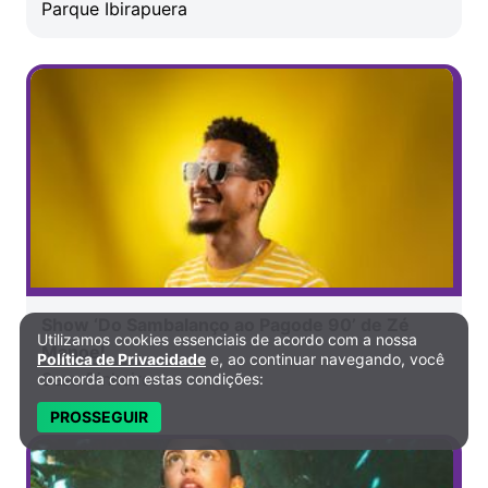
Parque Ibirapuera
Show ‘Do Sambalanço ao Pagode 90’ de Zé
Utilizamos cookies essenciais de acordo com a nossa
Política de Privacidade e Cookies
Manoel
Política de Privacidade
e, ao continuar navegando, você
Sesc Pinheiros
concorda com estas condições:
PROSSEGUIR