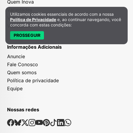
Quem Inova
Variedades
Utilizamos cookies essenciais de acordo com a nossa
Política de Privacidade e Cookies
Viagem
Política de Privacidade
e, ao continuar navegando, você
concorda com estas condições:
VilaMundo
PROSSEGUIR
Informações Adicionais
Anuncie
Fale Conosco
Quem somos
Política de privacidade
Equipe
Nossas redes
Nossas Redes Sociais
Facebook
Bsky
X
Instagram
Youtube
Pinterest
Tiktok
Linkedin
Whatsapp