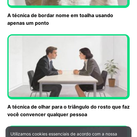
A técnica de bordar nome em toalha usando
apenas um ponto
A técnica de olhar para o triângulo do rosto que faz
você convencer qualquer pessoa
Utilizamos cookies essenciais de acordo com a nossa
Política de Privacidade e Cookies