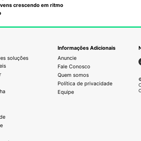
ovens crescendo em ritmo
o
Informações Adicionais
es soluções
Anuncie
N
eis
Fale Conosco
r
Quem somos
©
Política de privacidade
C
C
nha
Equipe
o
a
ade
ze
o