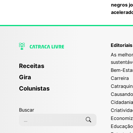
negros j
acelerad
Editoriais
As melhor
sustentáv
Receitas
Bem-Esta
Gira
Carreira
Catraqui
Colunistas
Causand
Cidadani
Buscar
Criativid
Economi
Educaçã