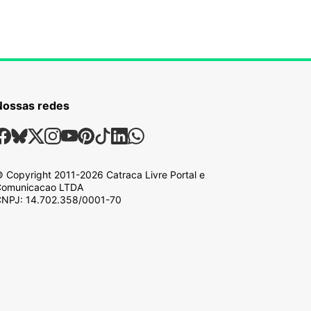
Nossas redes
ossas Redes Sociais
Facebook
Bsky
X
Instagram
Youtube
Pinterest
Tiktok
Linkedin
Whatsapp
 Copyright
2011-2026
Catraca Livre Portal e
omunicacao LTDA
NPJ: 14.702.358/0001-70