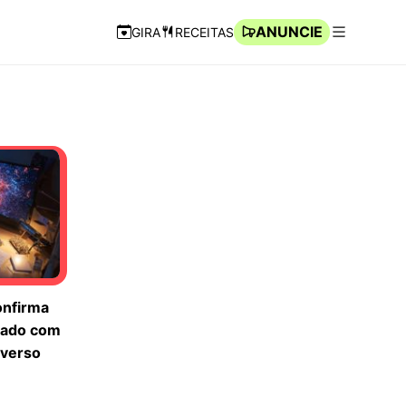
ANUNCIE
GIRA
RECEITAS
Navegação Rápida
Abrir men
onfirma
rado com
iverso