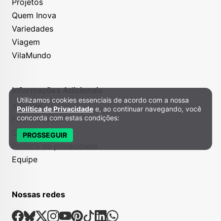
Projetos
Quem Inova
Variedades
Viagem
VilaMundo
Informações Adicionais
Utilizamos cookies essenciais de acordo com a nossa
Política de Privacidade e Cookies
Anuncie
Política de Privacidade
e, ao continuar navegando, você
concorda com estas condições:
Fale Conosco
Quem somos
PROSSEGUIR
Política de privacidade
Equipe
Nossas redes
Nossas Redes Sociais
Facebook
Bsky
X
Instagram
Youtube
Pinterest
Tiktok
Linkedin
Whatsapp