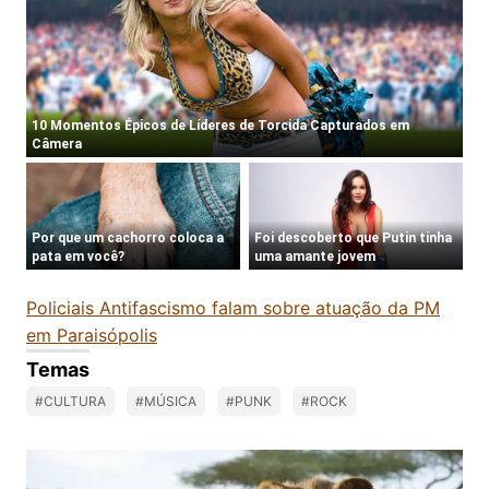
Policiais Antifascismo falam sobre atuação da PM
em Paraisópolis
Temas
#CULTURA
#MÚSICA
#PUNK
#ROCK