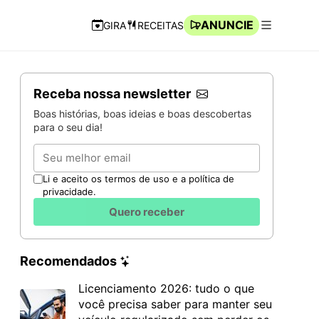
ANUNCIE
GIRA
RECEITAS
Navegação Rápida
Abrir men
Receba nossa newsletter
Boas histórias, boas ideias e boas descobertas
para o seu dia!
Email
Li e aceito os termos de uso e a política de
privacidade.
Quero receber
Recomendados
Licenciamento 2026: tudo o que
você precisa saber para manter seu