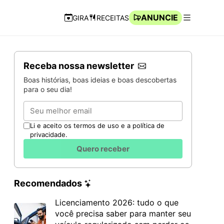
ANUNCIE
GIRA
RECEITAS
Navegação Rápida
Abrir men
Receba nossa newsletter
Boas histórias, boas ideias e boas descobertas
para o seu dia!
Email
Li e aceito os termos de uso e a política de
privacidade.
Quero receber
Recomendados
Licenciamento 2026: tudo o que
você precisa saber para manter seu