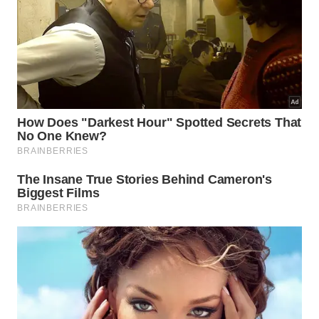
Sempre tentamos nos encontrar com pessoas que nos
inspiram durante nosso caminho. Em Paris, estivemos com
o Lenine
O que distingue um sonhador de um realizador é a
capacidade de assumir que erros acontecem, que é
preciso trabalhar para evitá-los e que se você tem
coragem, você tem tudo.
Foi assim que começamos a construir nosso projeto.