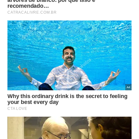
Pra ter “sim”, trabalhamos por 8 meses para
encontrar a forma certa de realizar esse projeto.
Replanejando tudo a todo momento, com ajuda de
muitas pessoas, e sem nunca deixar de acreditar.
E o mais legal é que depois de um momento você
passa a entender que tudo é possível, desde que
você ache o caminho certo. E não existe regra pra
isso.