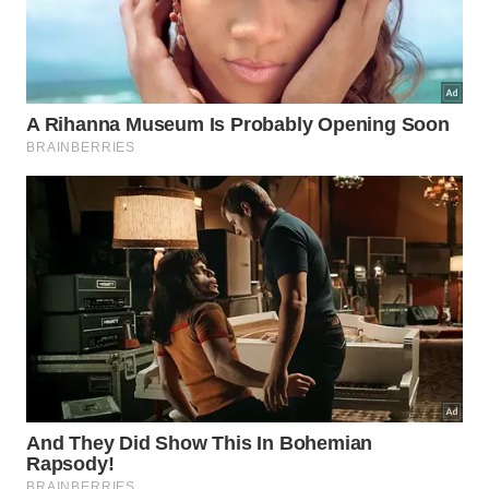
Ter um sonho é legal. Mas realizá-lo é muito melhor.
Veja abaixo o clipe que lançamos esta semana com
Ben L’Oncle Soul
, em Paris. E para acompanhar
nossa trajetória pelo mundo, nos siga no
Facebook
e
Instagram
.