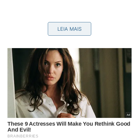
Fazer uma webserie contando toda essa história em
LEIA MAIS
80 episódios?
Com que dinheiro?
Vocês nem conhecem as bandas.
Você não é diretor de fotografia.
Você não é editor.
Você não sabe isso.
Você não sabe aquilo”.
Ah, como seria fácil o mundo se vivêssemos de não,
né?!