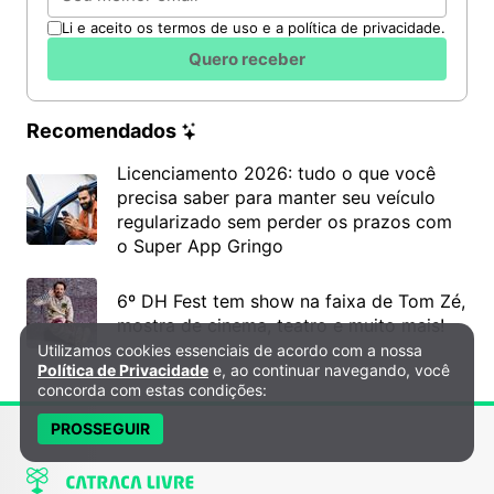
Li e aceito os termos de uso e a política de privacidade.
Quero receber
Recomendados
Licenciamento 2026: tudo o que você
precisa saber para manter seu veículo
regularizado sem perder os prazos com
o Super App Gringo
6º DH Fest tem show na faixa de Tom Zé,
mostra de cinema, teatro e muito mais!
Utilizamos cookies essenciais de acordo com a nossa
Política de Privacidade e Cookies
Política de Privacidade
e, ao continuar navegando, você
concorda com estas condições:
PROSSEGUIR