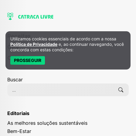
Receitas
Utilizamos cookies essenciais de acordo com a nossa
Política de Privacidade e Cookies
Política de Privacidade
e, ao continuar navegando, você
Gira
concorda com estas condições:
Colunistas
PROSSEGUIR
Buscar
Editoriais
As melhores soluções sustentáveis
Bem-Estar