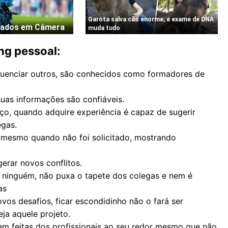
ng pessoal:
fluenciar outros, são conhecidos como formadores de
suas informações são confiáveis.
iço, quando adquire experiência é capaz de sugerir
egas.
 mesmo quando não foi solicitado, mostrando
erar novos conflitos.
r ninguém, não puxa o tapete dos colegas e nem é
as
ovos desafios, ficar escondidinho não o fará ser
ja aquele projeto.
m feitas dos profissionais ao seu redor mesmo que não