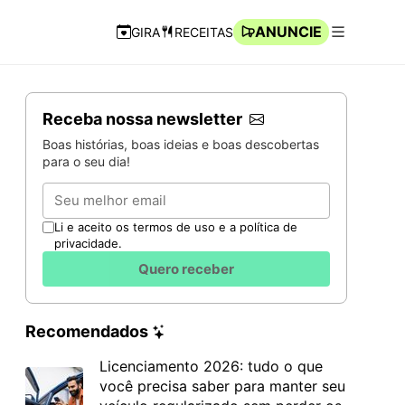
ANUNCIE
GIRA
RECEITAS
Navegação Rápida
Abrir men
Receba nossa newsletter
Boas histórias, boas ideias e boas descobertas
para o seu dia!
Email
Li e aceito os termos de uso e a política de
privacidade.
Quero receber
Recomendados
Licenciamento 2026: tudo o que
você precisa saber para manter seu