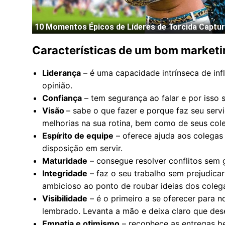
Características de um bom marketi
Liderança
– é uma capacidade intrínseca de in
opinião.
Confiança
– tem segurança ao falar e por isso 
Visão
– sabe o que fazer e porque faz seu serv
melhorias na sua rotina, bem como de seus col
Espírito de equipe
– oferece ajuda aos colegas
disposição em servir.
Maturidade
– consegue resolver conflitos sem g
Integridade
– faz o seu trabalho sem prejudica
ambicioso ao ponto de roubar ideias dos coleg
Visibilidade
– é o primeiro a se oferecer para n
lembrado. Levanta a mão e deixa claro que dese
Empatia e otimismo
– reconhece as entregas be