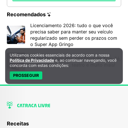
Recomendados
Licenciamento 2026: tudo o que você
precisa saber para manter seu veículo
regularizado sem perder os prazos com
o Super App Gringo
Utilizamos cookies essenciais de acordo com a nossa
Política de Privacidade e Cookies
6º DH Fest tem show na faixa de Tom Zé,
Política de Privacidade
e, ao continuar navegando, você
mostra de cinema, teatro e muito mais!
concorda com estas condições:
PROSSEGUIR
Receitas