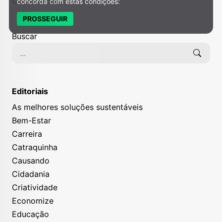
Colunistas
concorda com estas condições:
PROSSEGUIR
Buscar
Editoriais
As melhores soluções sustentáveis
Bem-Estar
Carreira
Catraquinha
Causando
Cidadania
Criatividade
Economize
Educação