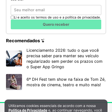
Email
Li e aceito os termos de uso e a política de privacidade.
Quero receber
Recomendados
Licenciamento 2026: tudo o que você
precisa saber para manter seu veículo
regularizado sem perder os prazos com
o Super App Gringo
6º DH Fest tem show na faixa de Tom Zé,
mostra de cinema, teatro e muito mais!
Utilizamos cookies essenciais de acordo com a nossa
Política de Privacidade e Cookies
Política de Privacidade
e, ao continuar navegando, você