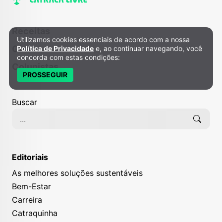
Receitas
Utilizamos cookies essenciais de acordo com a nossa
Política de Privacidade e Cookies
Gira
Política de Privacidade
e, ao continuar navegando, você
concorda com estas condições:
Colunistas
PROSSEGUIR
Buscar
Editoriais
As melhores soluções sustentáveis
Bem-Estar
Carreira
Catraquinha