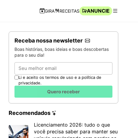
ANUNCIE
GIRA
RECEITAS
Navegação Rápida
Abrir men
Receba nossa newsletter
Boas histórias, boas ideias e boas descobertas
para o seu dia!
Email
Li e aceito os termos de uso e a política de
privacidade.
Quero receber
Recomendados
Licenciamento 2026: tudo o que
você precisa saber para manter seu