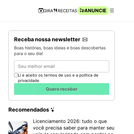
ANUNCIE
GIRA
RECEITAS
Navegação Rápida
Abrir men
Receba nossa newsletter
Boas histórias, boas ideias e boas descobertas
para o seu dia!
Email
Li e aceito os termos de uso e a política de
privacidade.
Quero receber
Recomendados
Licenciamento 2026: tudo o que
você precisa saber para manter seu