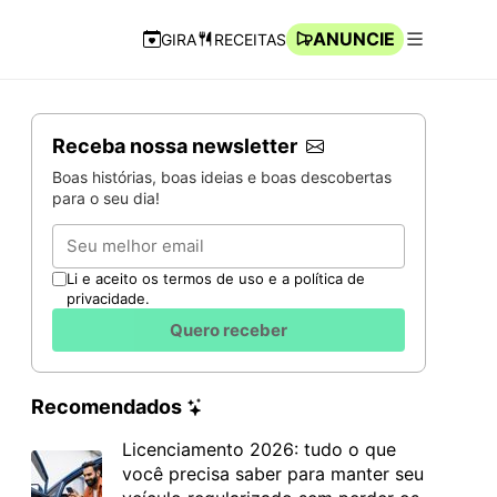
ANUNCIE
GIRA
RECEITAS
Navegação Rápida
Abrir men
Receba nossa newsletter
Boas histórias, boas ideias e boas descobertas
para o seu dia!
Email
Li e aceito os termos de uso e a política de
privacidade.
Quero receber
Recomendados
Licenciamento 2026: tudo o que
você precisa saber para manter seu