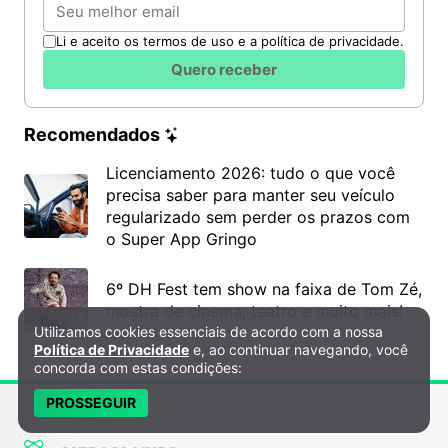
Email
Li e aceito os termos de uso e a política de privacidade.
Quero receber
Recomendados
Licenciamento 2026: tudo o que você
precisa saber para manter seu veículo
regularizado sem perder os prazos com
o Super App Gringo
6º DH Fest tem show na faixa de Tom Zé,
mostra de cinema, teatro e muito mais!
Utilizamos cookies essenciais de acordo com a nossa
Política de Privacidade e Cookies
Política de Privacidade
e, ao continuar navegando, você
concorda com estas condições:
PROSSEGUIR