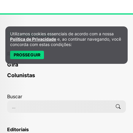
Utilizamos cookies essenciais de acordo com a nossa
Política de Privacidade e Cookies
Política de Privacidade
e, ao continuar navegando, você
concorda com estas condições:
Receitas
PROSSEGUIR
Gira
Colunistas
Buscar
Editoriais