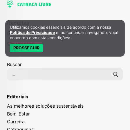
Receitas
Utilizamos cookies essenciais de acordo com a nossa
Política de Privacidade e Cookies
Política de Privacidade
e, ao continuar navegando, você
Gira
concorda com estas condições:
Colunistas
PROSSEGUIR
Buscar
Editoriais
As melhores soluções sustentáveis
Bem-Estar
Carreira
Catraquinha