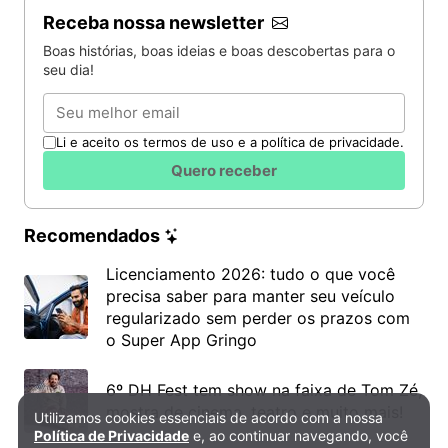
Receba nossa newsletter
Boas histórias, boas ideias e boas descobertas para o
seu dia!
Email
Li e aceito os termos de uso e a política de privacidade.
Quero receber
Recomendados
Licenciamento 2026: tudo o que você
precisa saber para manter seu veículo
regularizado sem perder os prazos com
o Super App Gringo
6º DH Fest tem show na faixa de Tom Zé,
mostra de cinema, teatro e muito mais!
Utilizamos cookies essenciais de acordo com a nossa
Política de Privacidade e Cookies
Política de Privacidade
e, ao continuar navegando, você