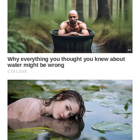
O Green Card é cobiçado por muitos estrangeiros que
vivem nos EUA -
Getty Images/iStockphoto
A advogada Liz Dell’Ome, fundadora da Dell’Ome
Law Firm, escritório sediado em Nova York
especializado em imigração de brasileiros para os
EUA confirma: “Ano após ano as lojas Apple por
aqui ficam com fila nas portas em seus
lançamentos. Se desde o lançamento do iPhone 11
um fã da marca tivesse economizado o valor do
smartphone ano a ano, somado agora ao preço aí
no Brasil do modelo 14, essa pessoa já estaria muito
próxima do valor médio que custa um processo de