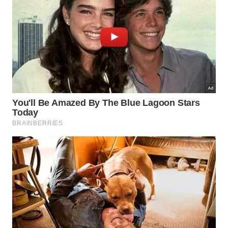
Pague o preço de 1 e leve 2!
Segundo o jornal
Valor Econômico
, os valores atuais
do smartphone da Apple em versões mais antigas,
como um iPhone 13 de 128GB lançado ano passado,
e um iPhone XR com a mesma capacidade, lançado
em 2018, somados, custariam R$ 7.258 se
comprados em varejistas como Fast Shop e Ponto
Frio.