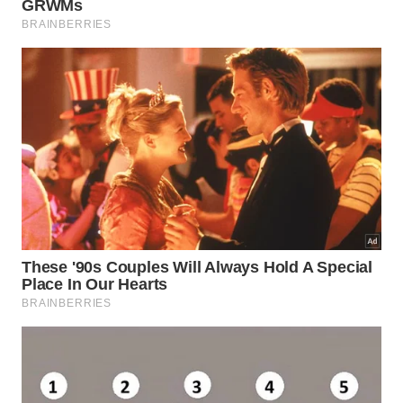
Com valor do iPhone 14 dá para comprar um iPhone 13 de
128GB e um iPhone XR com a mesma capacidade -
Getty
Images
Os R$ 340 que sobrarem do valor inicial do iPhone
14 podem ser usados em um bate e volta em uma
cidade perto da que você more –afinal, com
qualquer um dos aparelhos você poderá fazer fotos
maravilhosas para registrar o rolê!
Tire logo seu Green Card e passe a comprar os
lançamentos anuais da Apple em dólar!