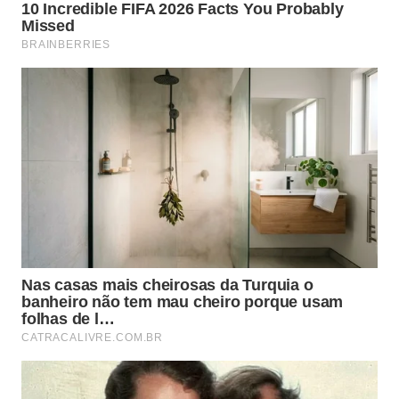
E com R$ 10 mil você pode adquirir cerca de 43 mil
MDAs, a criptomoeda da Moeda Semente. E a partir
daí, usando a carteira digital da empresa, você
pode, por exemplo apoiar o
DeFi Pool
Empoderamento Feminino – Finanças Solidárias
, que
visa eliminar barreiras que mulheres em
vulnerabilidade bancária (sem acesso a crédito e
outros serviços destas instituições financeiras)
encontram quando querem iniciar, manter ou
ampliar um negócio, entre outros desafios. E não,
não é obrigatório ter 10 mil Reais para começar.