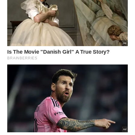
Metaverso, NFTs e tudo que envolve tokenização e
ativos digitais. Uma coisa bastante inerente a esse
universo, é que ele busca descentralizar o poder
financeiro. E é aí que vale a pena conhecer a Moeda
Semente, primeira Techfin Brasileira a usar
blockchain para alcançar os objetivos de
desenvolvimento sustentável da ONU.