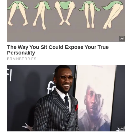
É bem verdade que não basta querer. Para ser
elegível a um Green Card norte-americano, o
solicitante precisa comprovar habilidades
profissionais extraordinárias (que podem ser desde
áreas como tecnologia e até nas artes!) que
contribuam para o desenvolvimento econômico do
país. Ou até ser um investidor, abrir uma empresa e
gerar alguns empregos.