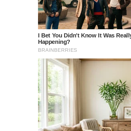
Pare de criar novas dívidas
Uma das medidas mais importantes é interromper 
Se possível, evite parcelamentos desnecessários, 
como cheque especial e crédito rotativo do cartã
podem dificultar ainda mais a recuperação finance
O foco dos primeiros 30 dias deve ser estabilizar