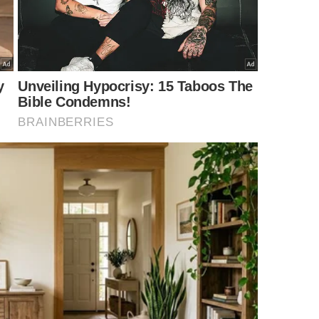
o crescimento da bola de neve.
compras no crédito e o uso de limites emergenciais,
o. Essas modalidades costumam ter juros elevados e
ira.
 a situação, não aumentar os compromissos futuros.