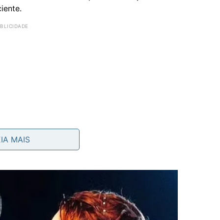
iente.
EIA MAIS
er cortados imediatamente
spesa com atenção. Muitas vezes, existem gastos que
uma parcela significativa do orçamento.