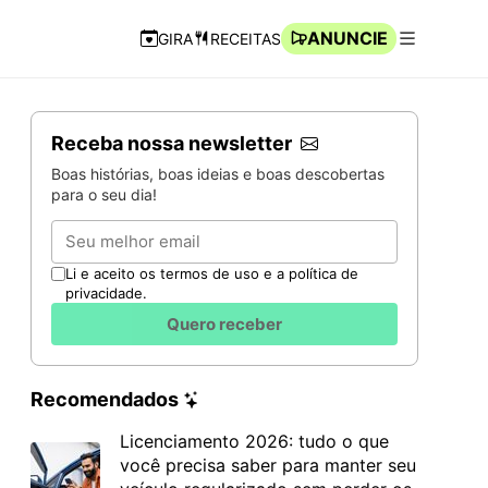
ANUNCIE
GIRA
RECEITAS
Navegação Rápida
Abrir men
Receba nossa newsletter
Boas histórias, boas ideias e boas descobertas
para o seu dia!
Email
Li e aceito os termos de uso e a política de
privacidade.
Quero receber
Recomendados
Licenciamento 2026: tudo o que
você precisa saber para manter seu