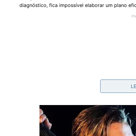
diagnóstico, fica impossível elaborar um plano efic
L
Identifique os gastos que podem s
Nos primeiros dias, vale a pena analisar cada de
parecem pequenos, mas que somados representam 