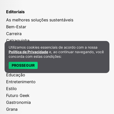
Editoriais
As melhores soluções sustentáveis
Bem-Estar
Carreira
Catraquinha
Causando
Utilizamos cookies essenciais de acordo com a nossa
Política de Privacidade e Cookies
Política de Privacidade
e, ao continuar navegando, você
Cidadania
concorda com estas condições:
Criatividade
PROSSEGUIR
Economize
Educação
Entretenimento
Estilo
Futuro Geek
Gastronomia
Grana