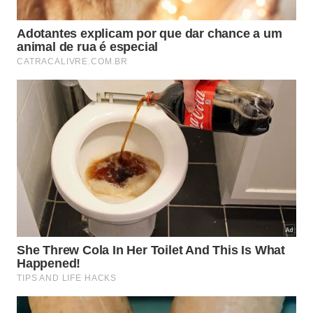
Uma jogada clássica e elegante para impressionar
os convidados é preparar um Fitzgerald, drink que
destaca o perfil aromático do gin.”Um passe lateral
e preciso (botânicos perfeitos) correndo para cima
e quebrando a defesa adversária, cortando como
um zimbro cítrico e finalizando no ângulo direito
com um toque de bitter aromático para explodir em
comemoração.” De Gollllllll…….