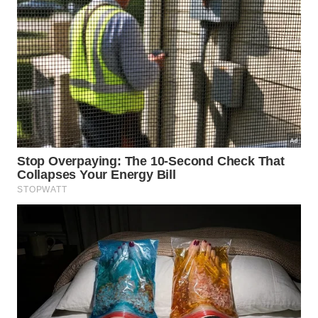
O Brasil toca como samba, dribla como arte e
conquista o mundo no detalhe. A BEG faz igual: um
gin brasileiro de alma nacional e presença
internacional. Porque tem jogada da Seleção que
não pede replay — pede um brinde.
10-Andre Luiz Teles Martins
A jogada é servida em uma taça cheia com o gelo
absoluto da tranquilidade de quem domina o
campo, levando como base uma dose generosa do
talento puro, intenso e botânico de BEG Gin. Na
hora do chute, vem o toque de mestre: um twist
cítrico e totalmente imprevisível na trajetória da
bola, que faz uma curva surpreendente para
encobrir o goleiro. É uma mistura refrescante e
perfeitamente equilibrada entre ousadia e
genialidade, que desce rasgando a rede e deixa no
paladar aquele retrogosto inesquecível de magia e