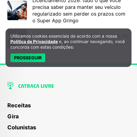
Licenciamento 2026: tudo o que você
precisa saber para manter seu veículo
regularizado sem perder os prazos com
o Super App Gringo
6º DH Fest tem show na faixa de Tom Zé,
Utilizamos cookies essenciais de acordo com a nossa
Política de Privacidade e Cookies
Política de Privacidade
e, ao continuar navegando, você
mostra de cinema, teatro e muito mais!
concorda com estas condições:
PROSSEGUIR
Receitas
Gira
Colunistas