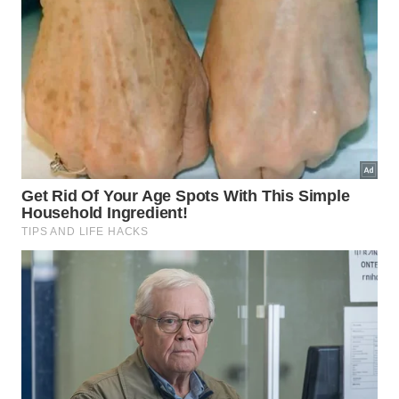
4-Bianca Dias Carvalho
11 botânicos entram em campo. O talento brasileiro
é o titular da vez, ele dá aquele toque ousado,
encontra o equilíbrio perfeito e traz o sabor de
campeão que o Brasil conhece como ninguém.
5-Grasiele Marinho
Brasil na final golllll do Neymar ninguém esperava é
hexaaaaaaa
6-André Luiz Costa