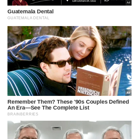
possível. Tudo começou com 50 ml de BEG Gin,
uma dose generosa de coragem e algumas pedras
de gelo para manter a calma quando o mundo
inteiro parecia prender a respiração. No estádio,
milhões de corações batiam no mesmo ritmo. Na
taça, os ingredientes aguardavam o momento certo
para se revelar. A cobrança veio. E, por um instante,
o tempo desacelerou. Foi quando entrou o
ingrediente mais raro de todos: sangue-frio. Taffarel
escolheu o canto, se lançou e transformou alguns
segundos de tensão em um dos momentos mais
marcantes da história das Copas. A partir daí,
bastou completar com água tônica. A explosão da
torcida trouxe a efervescência. Os abraços viraram
as bolhas. A emoção tomou conta do ambiente
como o aroma de um drink recém-servido. O
resultado foi um clássico inesquecível: equilibrado