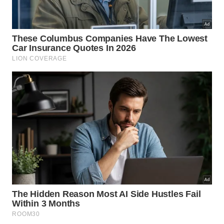
“Atenção, Após apelação da Concorrência, foi
chamado o VAR para revisão do lance… Causando
aflição no Técnico Botânico que já estava
comemorando o Gol. O zagueiro Capim Santo diz
não ter feito nada. Revisão concluída: ✔️ Leve
amasso no limão, porém em posição normal ✔️
Toque sútil do Alecrin, sem agredir. ✔️ Zimbro
marcante na origem do lance ✔️Assistência BEG