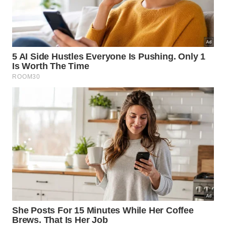
7-Renato Barone Giusti
A lendária jogada do quarto gol do Brasil na final de
1970 é a verdadeira essência de um coquetel
perfeito com BEG Gin. A magia começa na defesa
com os dribles de Clodoaldo, que funcionam como
o macerar de especiarias frescas na taça. O passe
magistral de Pelé entra em cena como a dose dupla
e impecável do gin misturada à efervescência da
água tônica, preparando o terreno. Por fim, o
arremate histórico de Carlos Alberto Torres é o
twist explosivo de casca de limão siciliano que
finaliza a receita, entregando uma obra de arte
refrescante, equilibrada e inesquecível para o
paladar.