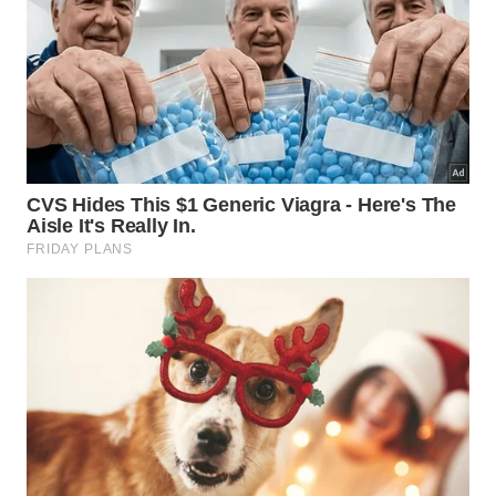
entre nervosismo e confiança, intenso na medida
certa e com um final que ficou na memória de quem
viveu aquele momento. Porque algumas receitas são
feitas para refrescar. Outras, como a de Taffarel em
1998, são feitas para entrar para a história.
3-Sebastião Nunes Chaves Neto