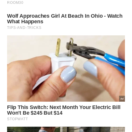
8-Paulo Ventriglia
Messi toca para o CR7, CR7 toca para o mbappé
que toca para o Neymar e o Neymar com toda
categoria marca um golaço, golaço perfeito que
nem Beg Gin.
9-Priscilla Velilla