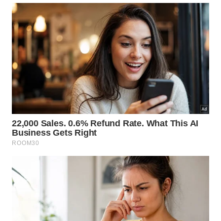
impecável ✔️ Água tônica sem interferência
irregular Após revisão lance, com notas cítricas na
medida certa e uma finalização digna de Copa, o
Juiz aponta para o centro do campo e o GIN está
confirmado ! “