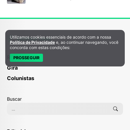
Utilizamos cookies essenciais de acordo com a nossa
Política de Privacidade e Cookies
Política de Privacidade
e, ao continuar navegando, você
concorda com estas condições:
Receitas
PROSSEGUIR
Gira
Colunistas
Buscar