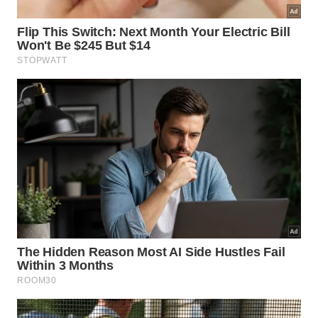
Ribeirão Preto
Av. Independência, 3840, Sala 119 – Res. Flórida,
Ribeirão Preto-SP, 14026-160
Batatais
Rua Dom Bosco, 466 – Bairro Castelo – Batatais –