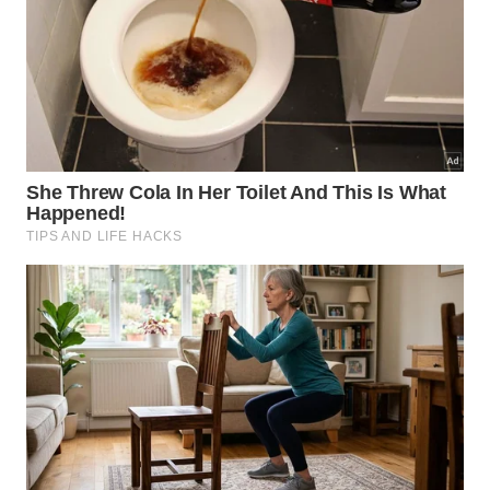
Paulínia
Rua Salvador Lombardi Netto, 390 – Nova Paulínia,
Paulínia-SP, 13140-284
Vinhedo
Av. Benedito Storani, 1390 – Jardim Alves Nogueira,