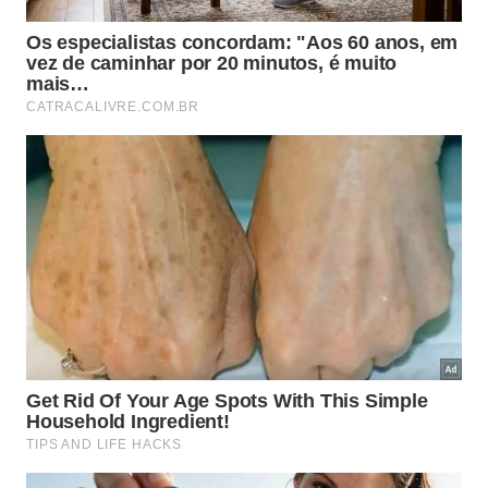
Vinhedo-SP, 13280-001
Jundiaí
Rua Barão de Teffé, 1000, Sala 91 – Parque do
Colégio, Jundiaí-SP, 13208-761
Atibaia
Rua José Alvim, 42, Sala 11 – Centro, Atibaia – SP,
12940-750
Bragança Paulista
Rua São Francisco de Assis, 218, Sala 10 – Jardim
São José, Bragança Paulista-SP, 12916-900