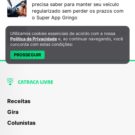
precisa saber para manter seu veículo
regularizado sem perder os prazos com
Olímpia
o Super App Gringo
Av. Depto Waldemar Lopes Ferraz, 900B – Centro
São José dos Campos
6º DH Fest tem show na faixa de Tom Zé,
Utilizamos cookies essenciais de acordo com a nossa
Política de Privacidade e Cookies
Política de Privacidade
e, ao continuar navegando, você
mostra de cinema, teatro e muito mais!
Av. Alfredo Ignácio Nogueira Penido, 255, Sala 1303
concorda com estas condições:
– Jardim Aquarius, São José dos Campos-SP,
12246-000
PROSSEGUIR
Sorocaba
Av. Antônio Carlos Comitre, 525, Sala 72 –
Campolim, Sorocaba-SP, 18047-620
Itapetininga
Receitas
Rua Saldanha Marinho, 804 – 3º andar Sala 13,
Centro Itapetininga CEP 18200-001
Gira
Colunistas
Itu
Rua do Patrocínio, 716 – Centro , Itu/SP Campus II