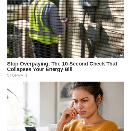
SP – 14300-000
Franca
Av. Sete de Setembro, 500 – Sala 904 – Residencial
Baldassari
Ituverava
Av Dr. José Aníbal Soares de Oliveira, 938 – Centro
Jaboticabal
Rua São Sebastião 179 – Centro – CEP 14870-290
Mococa
Av. Monsenhor Demóstenes Pontes, 2131 – Jardim
São José, Mococa – SP, 13736-260