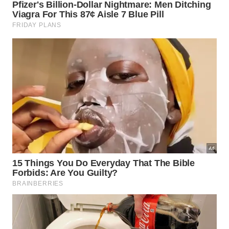
Americana
Av. de Cillo, 3500, Parque Universitário, Americana-
SP, 13467-600
Hortolândia
Rua Zacarias Costa Camargo, 310, Hortolândia-SP,
13184-280
Indaiatuba
Av. Nove De Dezembro, 460 – Jardim Pedroso,
Indaiatuba-SP, 13343-060
Jaguariúna
Rod. Dr. Gov. Adhemar Pereira de Barros –
Jaguariúna/SP, 13918-110 UNIFAJ Campus II,
portaria 1, Bloco 05, sala 63.