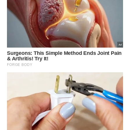
Limeira
Rua Sete de Setembro, 1163 – Sala 02 – Centro,
Limeira – SP, 13480-150
Mogi Guaçu
Av. Mogi Mirim, 1249, Sala 32 – Morro Amarelo,
Mogi Guaçu-SP, 3844-110
Porto Ferreira
Rua Francisco Prado, 396 – Centro, Porto Ferreira –
CEP: 13660-019
São Carlos
Rua Cel. José Augusto de Oliveira Salles, 1515 – Vila
Izabel, São Carlos – SP