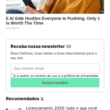
Receba nossa newsletter
Sertãozinho
Boas histórias, boas ideias e boas descobertas para o
Rua Voluntário Otto Gomes Martins, 1380 – Centro
seu dia!
São José do Rio Preto
Email
Av. Romeu Strazzi, 325, sala 403 – Vila Sinibaldi,
São José do Rio Preto – SP, 15084-010
Li e aceito os termos de uso e a política de privacidade.
Quero receber
Barretos
Av. 29, 1131 – Centro
Recomendados
Jales
Licenciamento 2026: tudo o que você
Av. Francisco Jalles, 3097 – Centro