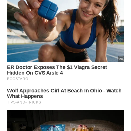
Nova São João
Av. Doutor Octávio da Silva Bastos, 2439 – Jd. Nova
São João 13874-149
Marília
Av. das Esmeraldas, 821, Sala 704 – Marília-SP,
17516-000
Andradina
Rua Paes Leme, 1598 – Sala 2 – Centro, Andradina-
SP, 16900-010
Araçatuba
Rua Maurício de Nassau, 1191 – Santana, Araçatuba-