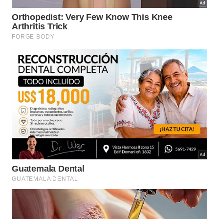
Rua Francisco Gomes, 75, Sala 705 – Jardim
Paulistano, Presidente Prudente, 19013-780
Piracicaba
Av. Independência, 724, loja 7 – Bairro Alto,
Piracicaba-SP, 13419-160
Araraquara
Rua Antônia de Camargo Abreu, 51, 7° andar – sala
74, Vila Velosa, Araraquara – SP, 14806-050