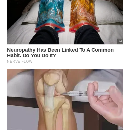
SP, 16050-480 – FACULDADE FEA
Ourinhos
Avenida Altino Arantes 131, Sala 33 – Centro,
Ourinhos-SP, 19900-030
Presidente Prudente