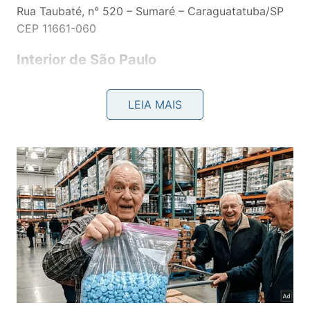
Rua Taubaté, n° 520 – Sumaré – Caraguatatuba/SP
CEP 11661-060
Interior de São Paulo
Campinas
LEIA MAIS
Av. Barão de Itapura, 2294, Sala 131 – Jardim
Guanabara, Campinas-SP, 13073-300